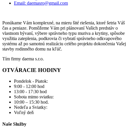
Email: daemasro@gmail.com
Ponúkame Vám komplexné, na mieru šité riešenia, ktoré šetria Váš
čas a peniaze. Pomôžeme Vám pri plánovaní Vašich predstáv o
vlastnom bývaní, výbere správneho typu muriva a krytiny, spôsobe
využitia zateplenia, podkrovia či vybratí správneho odkvapového
systému až po samotnú realizáciu celého projektu dokončenia Vašej
stavby rodinného domu na kľúč.
Tím firmy daema s.r.o.
OTVÁRACIE HODINY
Pondelok - Piatok:
9:00 - 12:00 hod
13:00 - 17:30 hod
Sobota mimo sviatku:
10:00 – 15:30 hod.
Nedeľa a Sviatky:
Voľný deň
Naše Služby