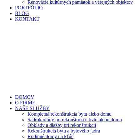
Renovácie kultúrnych pamiatok a verejných objektov
PORTFÓLIO
BLOG
KONTAKT
DOMOV
O FIRME
NAŠE SLUŽBY
Kompletná rekonštrukcia bytu alebo domu
Sadrokartóny pri rekonštrukcii bytu alebo domu
Obklady a dlažby pri rekonštrukcii
Rekonštrukcia bytu a bytového jadra
Rodinné domy na kľúč