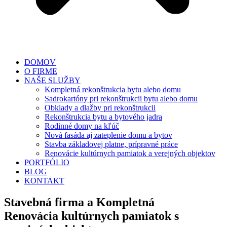
DOMOV
O FIRME
NAŠE SLUŽBY
Kompletná rekonštrukcia bytu alebo domu
Sadrokartóny pri rekonštrukcii bytu alebo domu
Obklady a dlažby pri rekonštrukcii
Rekonštrukcia bytu a bytového jadra
Rodinné domy na kľúč
Nová fasáda aj zateplenie domu a bytov
Stavba základovej platne, prípravné práce
Renovácie kultúrnych pamiatok a verejných objektov
PORTFÓLIO
BLOG
KONTAKT
Stavebná firma a Kompletná
Renovácia kultúrnych pamiatok s