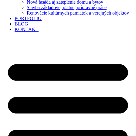
Nová fasáda aj zateplenie domu a bytov
Stavba základovej platne, prípravné práce
Renovácie kultúrnych pamiatok a verejných objektov
PORTFÓLIO
BLOG
KONTAKT