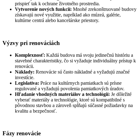
prispieť tak k ochrane životného prostredia.
Vytvorenie nových funkcií:
Mnohé zrekonštruované budovy
získavajú nové využitie, napríklad ako múzeá, galérie,
kultúrne centrá alebo kancelárske priestory.
Výzvy pri renováciách
Komplexnosť:
Každá budova má svoju jedinečnú históriu a
stavebné charakteristiky, čo si vyžaduje individuálny prístup k
renovácii.
Náklady:
Renovácie sú často nákladné a vyžadujú značné
investície.
Legislatíva:
Práce na kultúrnych pamiatkach sú prísne
regulované a vyžadujú povolenia pamiatkových úradov.
Hľadanie vhodných materiálov a technológií:
Je dôležité
vyberať materiály a technológie, ktoré sú kompatibilné s
pôvodnou stavbou a zároveň spĺňajú súčasné požiadavky na
kvalitu a bezpečnosť.
Fázy renovácie