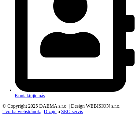
Kontaktujte nás
© Copyright 2025 DAEMA s.r.o. | Design WEBISION s.r.o.
Tvorba webstránok,
Dizajn
a
SEO servis