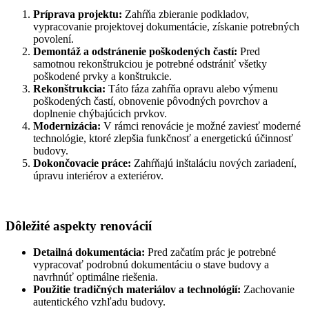
Príprava projektu:
Zahŕňa zbieranie podkladov,
vypracovanie projektovej dokumentácie, získanie potrebných
povolení.
Demontáž a odstránenie poškodených častí:
Pred
samotnou rekonštrukciou je potrebné odstrániť všetky
poškodené prvky a konštrukcie.
Rekonštrukcia:
Táto fáza zahŕňa opravu alebo výmenu
poškodených častí, obnovenie pôvodných povrchov a
doplnenie chýbajúcich prvkov.
Modernizácia:
V rámci renovácie je možné zaviesť moderné
technológie, ktoré zlepšia funkčnosť a energetickú účinnosť
budovy.
Dokončovacie práce:
Zahŕňajú inštaláciu nových zariadení,
úpravu interiérov a exteriérov.
Dôležité aspekty renovácií
Detailná dokumentácia:
Pred začatím prác je potrebné
vypracovať podrobnú dokumentáciu o stave budovy a
navrhnúť optimálne riešenia.
Použitie tradičných materiálov a technológií:
Zachovanie
autentického vzhľadu budovy.