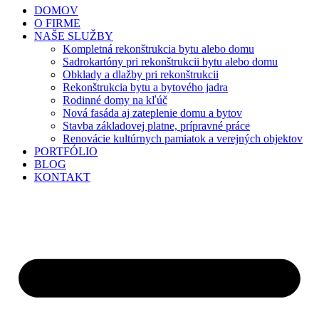
DOMOV
O FIRME
NAŠE SLUŽBY
Kompletná rekonštrukcia bytu alebo domu
Sadrokartóny pri rekonštrukcii bytu alebo domu
Obklady a dlažby pri rekonštrukcii
Rekonštrukcia bytu a bytového jadra
Rodinné domy na kľúč
Nová fasáda aj zateplenie domu a bytov
Stavba základovej platne, prípravné práce
Renovácie kultúrnych pamiatok a verejných objektov
PORTFÓLIO
BLOG
KONTAKT