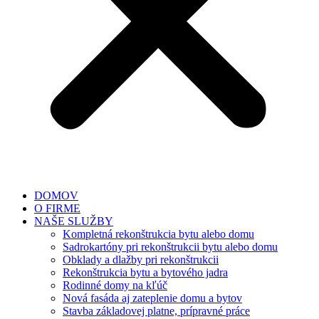
DOMOV
O FIRME
NAŠE SLUŽBY
Kompletná rekonštrukcia bytu alebo domu
Sadrokartóny pri rekonštrukcii bytu alebo domu
Obklady a dlažby pri rekonštrukcii
Rekonštrukcia bytu a bytového jadra
Rodinné domy na kľúč
Nová fasáda aj zateplenie domu a bytov
Stavba základovej platne, prípravné práce