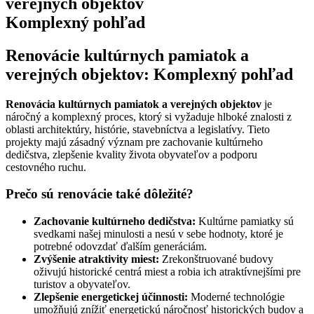
verejných objektov
Komplexný pohľad
Renovácie kultúrnych pamiatok a
verejných objektov: Komplexný pohľad
Renovácia kultúrnych pamiatok a verejných objektov
je
náročný a komplexný proces, ktorý si vyžaduje hlboké znalosti z
oblasti architektúry, histórie, stavebníctva a legislatívy. Tieto
projekty majú zásadný význam pre zachovanie kultúrneho
dedičstva, zlepšenie kvality života obyvateľov a podporu
cestovného ruchu.
Prečo sú renovácie také dôležité?
Zachovanie kultúrneho dedičstva:
Kultúrne pamiatky sú
svedkami našej minulosti a nesú v sebe hodnoty, ktoré je
potrebné odovzdať ďalším generáciám.
Zvýšenie atraktivity miest:
Zrekonštruované budovy
oživujú historické centrá miest a robia ich atraktívnejšími pre
turistov a obyvateľov.
Zlepšenie energetickej účinnosti:
Moderné technológie
umožňujú znížiť energetickú náročnosť historických budov a