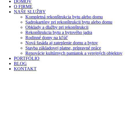
DOMOV
O FIRME
NAŠE SLUŽBY
Kompletná rekonštrukcia bytu alebo domu
Sadrokartóny pri rekonštrukcii bytu alebo domu
Obklady a dlažby pri rekonštrukcii
Rekonštrukcia bytu a bytového jadra
Rodinné domy na kľúč
Nová fasáda aj zateplenie domu a bytov
Stavba základovej platne, prípravné práce
Renovácie kultúrnych pamiatok a verejných objektov
PORTFÓLIO
BLOG
KONTAKT