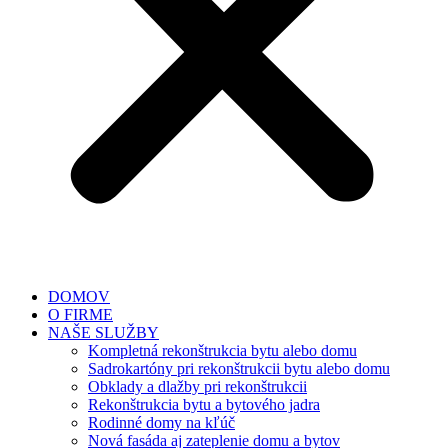
DOMOV
O FIRME
NAŠE SLUŽBY
Kompletná rekonštrukcia bytu alebo domu
Sadrokartóny pri rekonštrukcii bytu alebo domu
Obklady a dlažby pri rekonštrukcii
Rekonštrukcia bytu a bytového jadra
Rodinné domy na kľúč
Nová fasáda aj zateplenie domu a bytov