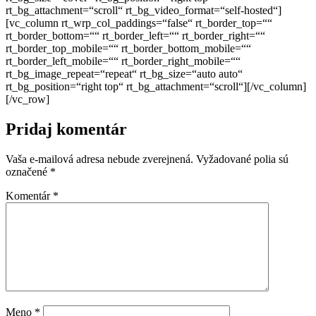
rt_bg_attachment=“scroll“ rt_bg_video_format=“self-hosted“]
[vc_column rt_wrp_col_paddings=“false“ rt_border_top=““
rt_border_bottom=““ rt_border_left=““ rt_border_right=““
rt_border_top_mobile=““ rt_border_bottom_mobile=““
rt_border_left_mobile=““ rt_border_right_mobile=““
rt_bg_image_repeat=“repeat“ rt_bg_size=“auto auto“
rt_bg_position=“right top“ rt_bg_attachment=“scroll“][/vc_column]
[/vc_row]
Pridaj komentár
Vaša e-mailová adresa nebude zverejnená.
Vyžadované polia sú
označené
*
Komentár
*
Meno
*