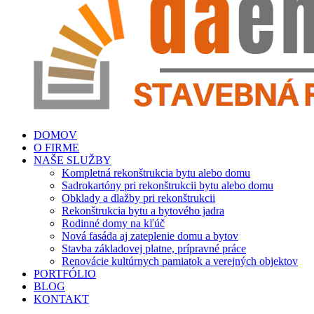
DOMOV
O FIRME
NAŠE SLUŽBY
Kompletná rekonštrukcia bytu alebo domu
Sadrokartóny pri rekonštrukcii bytu alebo domu
Obklady a dlažby pri rekonštrukcii
Rekonštrukcia bytu a bytového jadra
Rodinné domy na kľúč
Nová fasáda aj zateplenie domu a bytov
Stavba základovej platne, prípravné práce
Renovácie kultúrnych pamiatok a verejných objektov
PORTFÓLIO
BLOG
KONTAKT