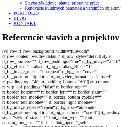
Stavba základovej platne, prípravné práce
Renovácie kultúrnych pamiatok a verejných objektov
PORTFÓLIO
BLOG
KONTAKT
Referencie stavieb a projektov
[vc_row rt_row_background_width=“fullwidth“
rt_row_content_width=“default“ rt_row_style=“default-style“
rt_row_borders=““ rt_row_paddings=“true“ rt_bg_image=“2416″
rt_bg_effect=“parallax“ rt_bg_parallax_effect=“1″
rt_bg_image_repeat=“no-repeat“ rt_bg_size=“cover“
rt_bg_position=“right top“ rt_bg_video_format=“self-hosted“
rt_padding_top=“40″ rt_padding_bottom=“60″][vc_column
rt_wrp_col_paddings=“false“ rt_border_top=““
rt_border_bottom=““ rt_border_left=““ rt_border_right=““
rt_border_top_mobile=““ rt_border_bottom_mobile=““
rt_border_left_mobile=““ rt_border_right_mobile=““
rt_bg_image_repeat=“repeat“ rt_bg_size=“auto auto“
rt_bg_position=“right top“ rt_bg_attachment=“scroll“][rt_heading
style=“style-5″ size=“h1″ font_color_type=““ font=““
custom_font_size=““ link=““ link_open=“_self“