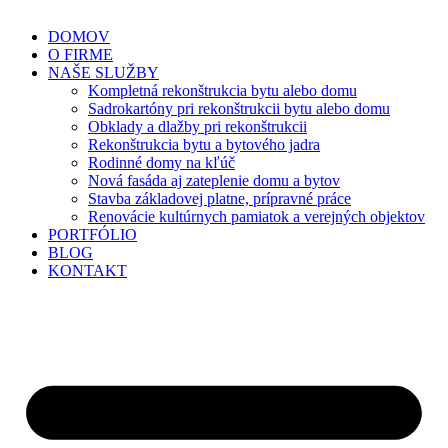
DOMOV
O FIRME
NAŠE SLUŽBY
Kompletná rekonštrukcia bytu alebo domu
Sadrokartóny pri rekonštrukcii bytu alebo domu
Obklady a dlažby pri rekonštrukcii
Rekonštrukcia bytu a bytového jadra
Rodinné domy na kľúč
Nová fasáda aj zateplenie domu a bytov
Stavba základovej platne, prípravné práce
Renovácie kultúrnych pamiatok a verejných objektov
PORTFÓLIO
BLOG
KONTAKT