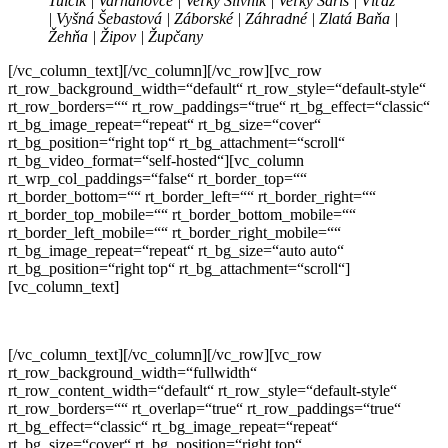
Tulčík | Varhaňovce | Veľký Slivník | Veľký Šariš | Víťaz
| Vyšná Šebastová | Záborské | Záhradné | Zlatá Baňa |
Žehňa | Žipov | Župčany
[/vc_column_text][/vc_column][/vc_row][vc_row
rt_row_background_width=“default“ rt_row_style=“default-style“
rt_row_borders=““ rt_row_paddings=“true“ rt_bg_effect=“classic“
rt_bg_image_repeat=“repeat“ rt_bg_size=“cover“
rt_bg_position=“right top“ rt_bg_attachment=“scroll“
rt_bg_video_format=“self-hosted“][vc_column
rt_wrp_col_paddings=“false“ rt_border_top=““
rt_border_bottom=““ rt_border_left=““ rt_border_right=““
rt_border_top_mobile=““ rt_border_bottom_mobile=““
rt_border_left_mobile=““ rt_border_right_mobile=““
rt_bg_image_repeat=“repeat“ rt_bg_size=“auto auto“
rt_bg_position=“right top“ rt_bg_attachment=“scroll“]
[vc_column_text]
[/vc_column_text][/vc_column][/vc_row][vc_row
rt_row_background_width=“fullwidth“
rt_row_content_width=“default“ rt_row_style=“default-style“
rt_row_borders=““ rt_overlap=“true“ rt_row_paddings=“true“
rt_bg_effect=“classic“ rt_bg_image_repeat=“repeat“
rt_bg_size=“cover“ rt_bg_position=“right top“