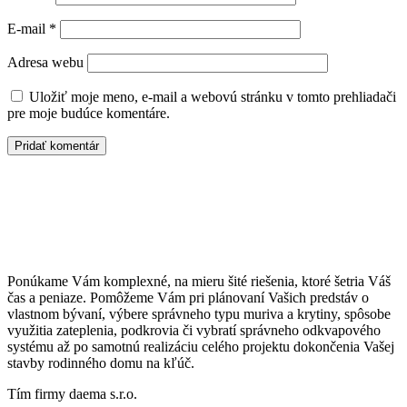
E-mail
*
Adresa webu
Uložiť moje meno, e-mail a webovú stránku v tomto prehliadači
pre moje budúce komentáre.
Ponúkame Vám komplexné, na mieru šité riešenia, ktoré šetria Váš
čas a peniaze. Pomôžeme Vám pri plánovaní Vašich predstáv o
vlastnom bývaní, výbere správneho typu muriva a krytiny, spôsobe
využitia zateplenia, podkrovia či vybratí správneho odkvapového
systému až po samotnú realizáciu celého projektu dokončenia Vašej
stavby rodinného domu na kľúč.
Tím firmy daema s.r.o.