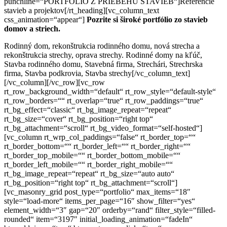
punchline=“PORTFÓLIO Z PRIEBEHU STAVIEB“]Referencie
stavieb a projektov[/rt_heading][vc_column_text
css_animation=“appear“]
Pozrite si široké portfólio zo stavieb
domov a striech.
Rodinný dom, rekonštrukcia rodinného domu, nová strecha a
rekonštrukcia strechy, oprava strechy. Rodinné domy na kľúč,
Stavba rodinného domu, Stavebná firma, Strechári, Strechrska
firma, Stavba podkrovia, Stavba strechy[/vc_column_text]
[/vc_column][/vc_row][vc_row
rt_row_background_width=“default“ rt_row_style=“default-style“
rt_row_borders=““ rt_overlap=“true“ rt_row_paddings=“true“
rt_bg_effect=“classic“ rt_bg_image_repeat=“repeat“
rt_bg_size=“cover“ rt_bg_position=“right top“
rt_bg_attachment=“scroll“ rt_bg_video_format=“self-hosted“]
[vc_column rt_wrp_col_paddings=“false“ rt_border_top=““
rt_border_bottom=““ rt_border_left=““ rt_border_right=““
rt_border_top_mobile=““ rt_border_bottom_mobile=““
rt_border_left_mobile=““ rt_border_right_mobile=““
rt_bg_image_repeat=“repeat“ rt_bg_size=“auto auto“
rt_bg_position=“right top“ rt_bg_attachment=“scroll“]
[vc_masonry_grid post_type=“portfolio“ max_items=“18″
style=“load-more“ items_per_page=“16″ show_filter=“yes“
element_width=“3″ gap=“20″ orderby=“rand“ filter_style=“filled-
rounded“ item=“3197″ initial_loading_animation=“fadeIn“