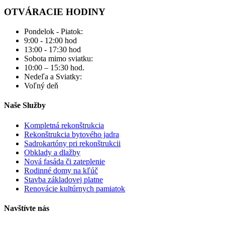
OTVÁRACIE HODINY
Pondelok - Piatok:
9:00 - 12:00 hod
13:00 - 17:30 hod
Sobota mimo sviatku:
10:00 – 15:30 hod.
Nedeľa a Sviatky:
Voľný deň
Naše Služby
Kompletná rekonštrukcia
Rekonštrukcia bytového jadra
Sadrokartóny pri rekonštrukcii
Obklady a dlažby
Nová fasáda či zateplenie
Rodinné domy na kľúč
Stavba základovej platne
Renovácie kultúrnych pamiatok
Navštívte nás