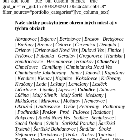
btn_add_icon=“true“ btn_custom_onclick=“true“
grid_id=“vc_gid:1573038290921-06c4c4bf-cb01-8″
filter_source=“portfolio_categories“][vc_column_text]
Naše služby poskytujeme okrem iných miest aj v
týchto obciach
Abranovce | Bajerov | Bertotovce | Brestov | Bretejovce
| Brežany | Bzenov | Čelovce | Červenica | Demjata |
Drienov | Drienovská Nová Ves | Dulová Ves | Fintice |
Fričovce | Fulianka | Geraltov | Gregorovce | Haniska |
Hendrichovce | Hermanovce | Hrabkov |
Chmeľov
|
Chmeľovec | Chmiňany | Chminianska Nová Ves |
Chminianske Jakubovany | Janov | Janovík | Kapušany
| Kendice | Klenov | Kojatice | Kokošovce | Krížovany
Kvačany | Lada | Lažany | Lemešany | Lesíček |
Ličartovce | Lipníky | Lipovce |
Ľubotice
| Ľubovec |
Lúčina | Malý Slivník | Malý Šariš | Medzany |
Miklušovce | Mirkovce | Mošurov | Nemcovce |
Okružná | Ondrašovce | Ovčie | Petrovany | Podhorany
| Podhradík |
Prešov
| Proč | Pušovce | Radatice |
Rokycany | Ruská Nová Ves | Sedlice | Seniakovce |
Suchá Dolina | Svinia | Šarišská Poruba | Šarišská
Trstená | Šarišské Bohdanovce | Šindliar | Široké |
Štefanovce | Teriakovce | Terňa | Trnkov | Tuhrina |